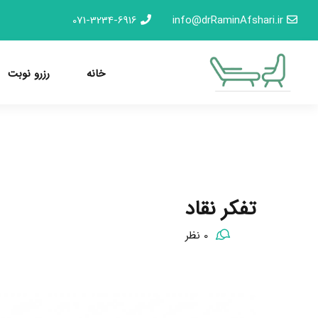
071-3234-6916
info@drRaminAfshari.ir
خانه
رزرو نوبت
تفکر نقاد
0 نظر