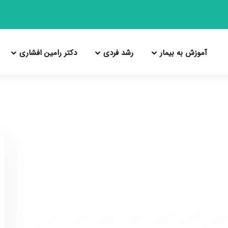
آموزش به بیمار
رشد فردی
دکتر رامین افشاری
معرفی مطب
خودشناسی
درباره دکتر رامین افشاری
راهنمای مراجعه اول به مطب
مهارت‌های زندگی
فعالیت های علمی بین المللی
راهنمای مراجعات بعدی
هوش هیجانی
تنظیم هیجان
چهار ستون سلامت