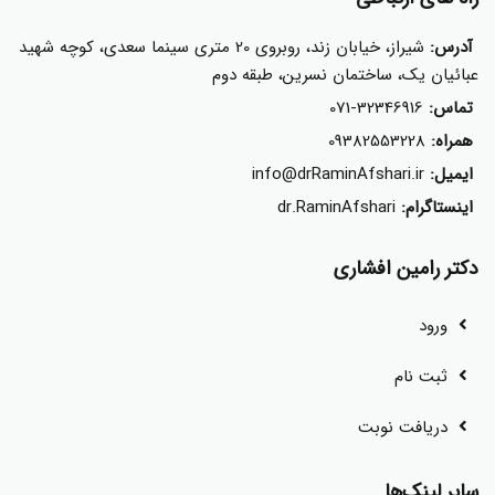
آدرس:
شیراز، خیابان زند، روبروی 20 متری سینما سعدی، کوچه شهید
عبائیان یک، ساختمان نسرین، طبقه دوم
تماس:
071-32346916
همراه:
09382553228
ایمیل:
info@drRaminAfshari.ir
اینستاگرام:
dr.RaminAfshari
دکتر رامین افشاری
ورود
ثبت نام
دریافت نوبت
سایر لینک‌ها