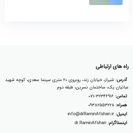
راه های ارتباطی
آدرس:
شیراز، خیابان زند، روبروی 20 متری سینما سعدی، کوچه شهید
عبائیان یک، ساختمان نسرین، طبقه دوم
تماس:
071-32346916
همراه:
09382553228
ایمیل:
info@drRaminAfshari.ir
اینستاگرام:
dr.RaminAfshari