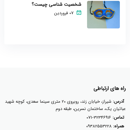
شخصیت شناسی چیست؟
07 فروردین
راه های ارتباطی
آدرس:
شیراز، خیابان زند، روبروی 20 متری سینما سعدی، کوچه شهید
عبائیان یک، ساختمان نسرین، طبقه دوم
تماس:
071-32346916
همراه:
09382553228