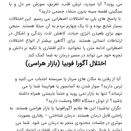
می روید؟ آیا سردرد، تپش قلب، تعریق، سوزش سر دل و یا 
سنگینی قفسه سینه بدون منشاء جسمی دارید؟
 با پاسخ های بلی به اختلالات اضطرابی می رسیم. این اختلالات 
بسیار شایع بوده و تا یک چهارم مردم به آن مبتلا هستند. منبعی 
مهم برای بلعیدن انرژی حیات، کاهش لذت زندگی و اشکال در 
ارتباطات انسانی هستند. برای آگاهی بیشتر از انواع اختلالات 
اضطرابی ادامه متن را بخوانید. دکتر افشاری با تکیه بر دانش و 
تجربه خود می تواند در مسیر درمان به شما کمک کند.
اختلال آگورا فوبیا (بازار هراسی)
 آیا از رفتن به مکان های سرباز یا سربسته اجتناب می کنید و 
ترس دارید؟ سوار شدن به آسانسور یا هواپیما شما را می 
ترساند؟ تنها به بازار نمی روید و حتماً بایستی همراه داشته 
باشید؟ از تونل دستگاه MRI وحشت دارید؟
 نگران نباشید! این ها علایم آگورافوبیا یا بازار هراسی هستند. به 
راحتی قابل درمان هستند. درمان شناختی – رفتاری بصورت 
موثری در جلسات محدودی منجر به درمان می شود. شما می 
توانید با خیال راحت برای درمان به دکتر افشاری اعتماد کنید.