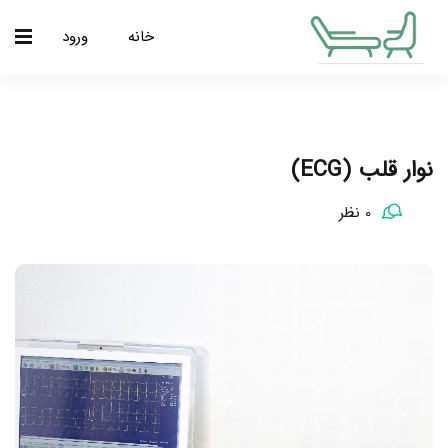
خانه
ورود
نوار قلب (ECG)
0 نظر