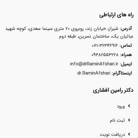
راه های ارتباطی
آدرس:
شیراز، خیابان زند، روبروی 20 متری سینما سعدی، کوچه شهید
عبائیان یک، ساختمان نسرین، طبقه دوم
تماس:
071-32346916
همراه:
09382553228
ایمیل:
info@drRaminAfshari.ir
اینستاگرام:
dr.RaminAfshari
دکتر رامین افشاری
ورود
ثبت نام
دریافت نوبت