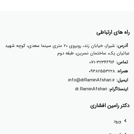
راه های ارتباطی
آدرس:
شیراز، خیابان زند، روبروی 20 متری سینما سعدی، کوچه شهید
عبائیان یک، ساختمان نسرین، طبقه دوم
تماس:
071-32346916
همراه:
09382553228
ایمیل:
info@drRaminAfshari.ir
اینستاگرام:
dr.RaminAfshari
دکتر رامین افشاری
ورود