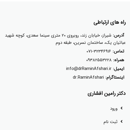
راه های ارتباطی
آدرس:
شیراز، خیابان زند، روبروی 20 متری سینما سعدی، کوچه شهید
عبائیان یک، ساختمان نسرین، طبقه دوم
تماس:
071-32346916
همراه:
09382553228
ایمیل:
info@drRaminAfshari.ir
اینستاگرام:
dr.RaminAfshari
دکتر رامین افشاری
ورود
ثبت نام