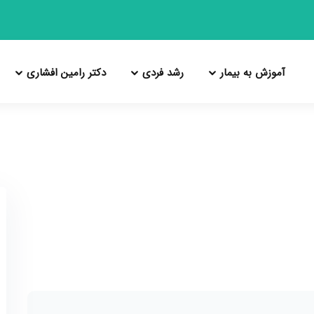
آموزش به بیمار
رشد فردی
دکتر رامین افشاری
معرفی مطب
خودشناسی
درباره دکتر رامین افشاری
راهنمای مراجعه اول به مطب
مهارت‌های زندگی
فعالیت های علمی بین المللی
راهنمای مراجعات بعدی
هوش هیجانی
تنظیم هیجان
چهار ستون سلامت