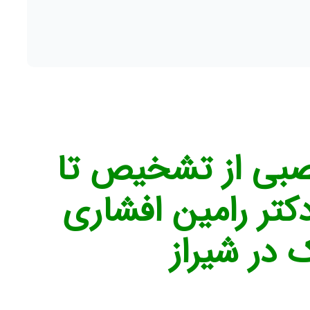
درمان پرخوری عصبی از تشخیص تا 
پیگیری درمان - دکتر رامین افشاری 
 در شیراز