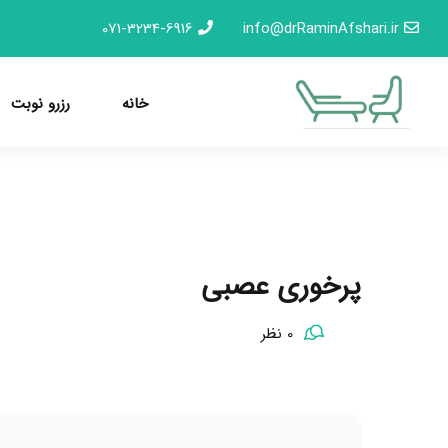
071-3234-6916
info@drRaminAfshari.ir
خانه
رزرو نوبت
پرخوری عصبی
0 نظر