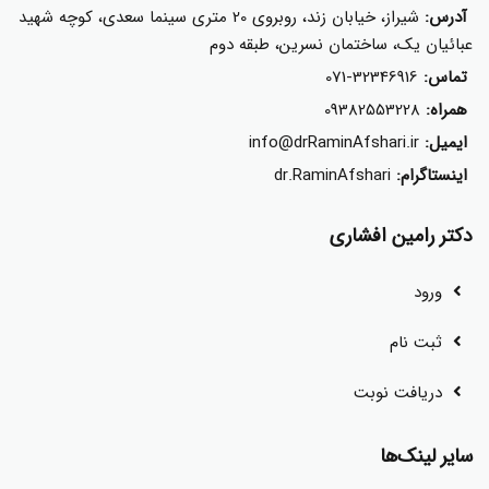
آدرس:
شیراز، خیابان زند، روبروی 20 متری سینما سعدی، کوچه شهید
عبائیان یک، ساختمان نسرین، طبقه دوم
تماس:
071-32346916
همراه:
09382553228
ایمیل:
info@drRaminAfshari.ir
اینستاگرام:
dr.RaminAfshari
دکتر رامین افشاری
ورود
ثبت نام
دریافت نوبت
سایر لینک‌ها