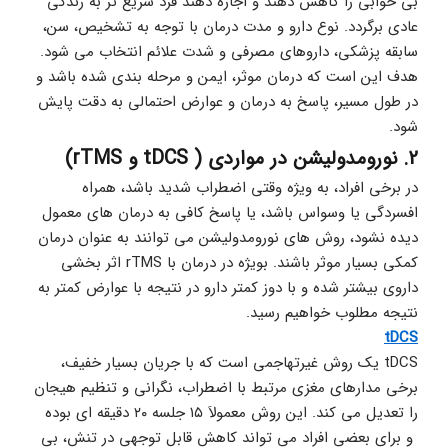
بی خوابی را کاهش دهند و اجازه دهند فرد سریع تر به زندگی 
عادی برگردد. نوع دارو و مدت درمان با توجه به تشخیص، سن، 
سابقه پزشکی، داروهای مصرفی و شدت علائم انتخاب می شود. 
هدف این است که درمان موثر، ایمن و مرحله بندی شده باشد و 
در طول مسیر، پاسخ به درمان و عوارض احتمالی به دقت پایش 
شود.
2. نورومدولیشن در مواردی ( tDCS و rTMS) 
در برخی افراد، به ویژه وقتی اضطراب شدید باشد، همراه 
افسردگی یا وسواس باشد، یا پاسخ کافی به درمان های معمول 
دیده نشود، روش های نورومدولیشن می توانند به عنوان درمان 
کمکی بسیار موثر باشند. بویژه در درمان با rTMS اثر بخشی 
داروی بیشتر شده و با دوز کمتر دارو در نتیجه با عوارض کمتر به 
نتیجه مطلوب خواهیم رسید.
tDCS
tDCS یک روش غیرتهاجمی است که با جریان بسیار خفیف، 
برخی مدارهای مغزی مرتبط با اضطراب، نگرانی و تنظیم هیجان 
را تعدیل می کند. این روش معمولاَ ۱۵ جلسه ۲۰ دقیقه ای بوده 
 و برای بعضی افراد می تواند کاهش قابل توجهی در تنش، بی 