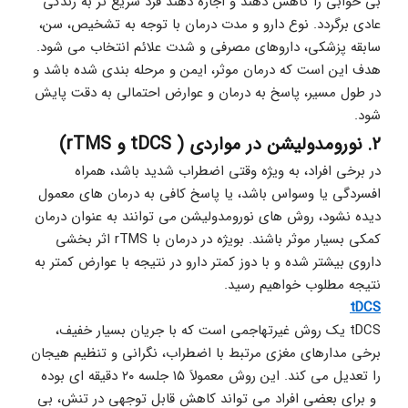
بی خوابی را کاهش دهند و اجازه دهند فرد سریع تر به زندگی 
عادی برگردد. نوع دارو و مدت درمان با توجه به تشخیص، سن، 
سابقه پزشکی، داروهای مصرفی و شدت علائم انتخاب می شود. 
هدف این است که درمان موثر، ایمن و مرحله بندی شده باشد و 
در طول مسیر، پاسخ به درمان و عوارض احتمالی به دقت پایش 
شود.
2. نورومدولیشن در مواردی ( tDCS و rTMS) 
در برخی افراد، به ویژه وقتی اضطراب شدید باشد، همراه 
افسردگی یا وسواس باشد، یا پاسخ کافی به درمان های معمول 
دیده نشود، روش های نورومدولیشن می توانند به عنوان درمان 
کمکی بسیار موثر باشند. بویژه در درمان با rTMS اثر بخشی 
داروی بیشتر شده و با دوز کمتر دارو در نتیجه با عوارض کمتر به 
نتیجه مطلوب خواهیم رسید.
tDCS
tDCS یک روش غیرتهاجمی است که با جریان بسیار خفیف، 
برخی مدارهای مغزی مرتبط با اضطراب، نگرانی و تنظیم هیجان 
را تعدیل می کند. این روش معمولاَ ۱۵ جلسه ۲۰ دقیقه ای بوده 
 و برای بعضی افراد می تواند کاهش قابل توجهی در تنش، بی 