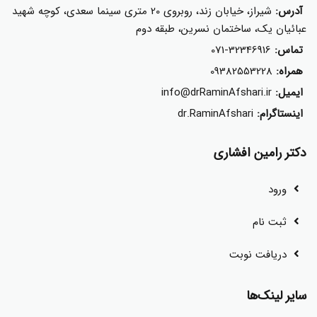
آدرس:
شیراز، خیابان زند، روبروی 20 متری سینما سعدی، کوچه شهید
عبائیان یک، ساختمان نسرین، طبقه دوم
تماس:
071-32346916
همراه:
09382553228
ایمیل:
info@drRaminAfshari.ir
اینستاگرام:
dr.RaminAfshari
دکتر رامین افشاری
ورود
ثبت نام
دریافت نوبت
سایر لینک‌ها